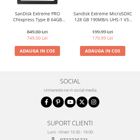
SanDisk Extreme PRO
Sandisk Extreme MicroSDXC
CFexpress Type B 64GB
128 GB 190MB/s UHS-1 V30
(SDCFE-064G-GN4NN)
A2 (SDSQXAA-128G-GN6MA)
849,00 Lei
199,99 Lei
749,00 Lei
179,99 Lei
ADAUGA IN COS
ADAUGA IN COS
SOCIAL
Urmareste-ne in social media
SUPORT CLIENTI
Luni - Vineri 10.30 - 19.00
0722236221