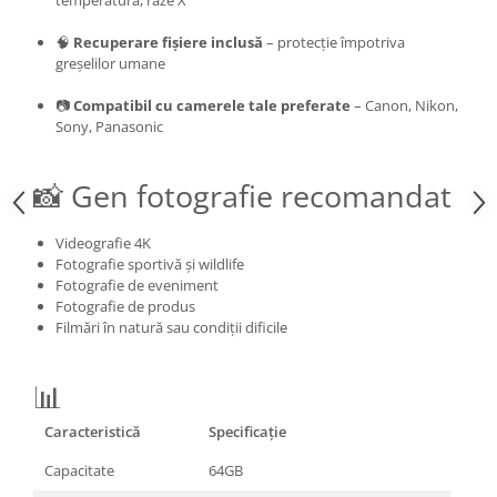
🧠
Recuperare fișiere inclusă
– protecție împotriva
greșelilor umane
📷
Compatibil cu camerele tale preferate
– Canon, Nikon,
Sony, Panasonic
📸 Gen fotografie recomandat
Videografie 4K
Fotografie sportivă și wildlife
Fotografie de eveniment
Fotografie de produs
Filmări în natură sau condiții dificile
📊
Caracteristică
Specificație
Capacitate
64GB