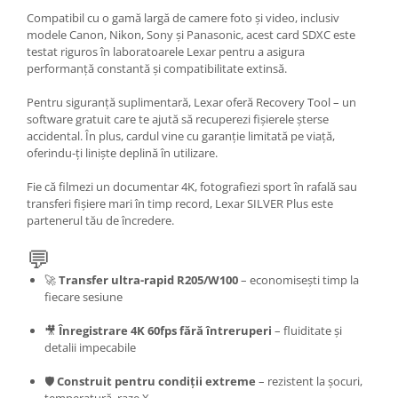
Compatibil cu o gamă largă de camere foto și video, inclusiv
modele Canon, Nikon, Sony și Panasonic, acest card SDXC este
testat riguros în laboratoarele Lexar pentru a asigura
performanță constantă și compatibilitate extinsă.
Pentru siguranță suplimentară, Lexar oferă Recovery Tool – un
software gratuit care te ajută să recuperezi fișierele șterse
accidental. În plus, cardul vine cu garanție limitată pe viață,
oferindu-ți liniște deplină în utilizare.
Fie că filmezi un documentar 4K, fotografiezi sport în rafală sau
transferi fișiere mari în timp record, Lexar SILVER Plus este
partenerul tău de încredere.
💬
🚀
Transfer ultra-rapid R205/W100
– economisești timp la
fiecare sesiune
🎥
Înregistrare 4K 60fps fără întreruperi
– fluiditate și
detalii impecabile
🛡️
Construit pentru condiții extreme
– rezistent la șocuri,
temperatură, raze X