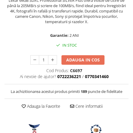
Lexar 64GB SDXC Professional SILVER Plus oferă viteze de citire de
Vizor
până la 205MB/s și scriere de 100MB/s, fiind ideal pentru înregistrări
4K, fotografii în rafală și transferuri rapide. Durabil, compatibil cu
Accesorii diverse
camere Canon, Nikon, Sony și protejat împotriva șocurilor,
temperaturii și razelor X.
Garantie:
2 ANI
IN STOC
ADAUGA IN COS
Cod Produs:
C6697
Ai nevoie de ajutor?
0722236221
/
0770341460
La achizitionarea acestui produs primiti
189
puncte de fidelitate
Adauga la Favorite
Cere informatii