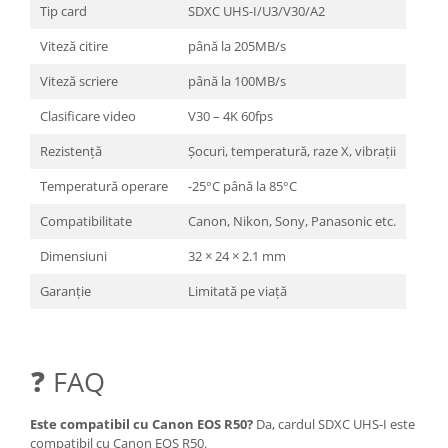
Tip card
SDXC UHS-I/U3/V30/A2
Viteză citire
până la 205MB/s
Viteză scriere
până la 100MB/s
Clasificare video
V30 – 4K 60fps
Rezistență
Șocuri, temperatură, raze X, vibrații
Temperatură operare
-25°C până la 85°C
Compatibilitate
Canon, Nikon, Sony, Panasonic etc.
Dimensiuni
32 × 24 × 2.1 mm
Garanție
Limitată pe viață
❓ FAQ
Este compatibil cu Canon EOS R50?
Da, cardul SDXC UHS-I este
compatibil cu Canon EOS R50.