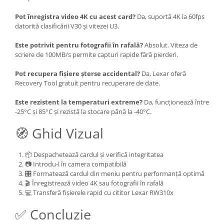
Pot înregistra video 4K cu acest card?
Da, suportă 4K la 60fps
datorită clasificării V30 și vitezei U3.
Este potrivit pentru fotografii în rafală?
Absolut. Viteza de
scriere de 100MB/s permite capturi rapide fără pierderi.
Pot recupera fișiere șterse accidental?
Da, Lexar oferă
Recovery Tool gratuit pentru recuperare de date.
Este rezistent la temperaturi extreme?
Da, funcționează între
-25°C și 85°C și rezistă la stocare până la -40°C.
🧭 Ghid Vizual
📦 Despachetează cardul și verifică integritatea
📷 Introdu-l în camera compatibilă
🎛️ Formatează cardul din meniu pentru performanță optimă
🎬 Înregistrează video 4K sau fotografii în rafală
💻 Transferă fișierele rapid cu cititor Lexar RW310x
✅ Concluzie