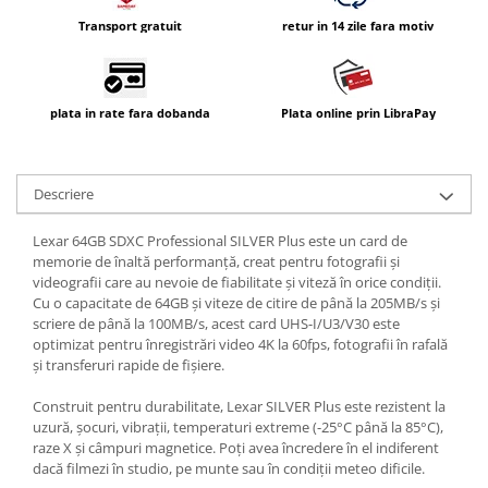
Transport gratuit
retur in 14 zile fara motiv
plata in rate fara dobanda
Plata online prin LibraPay
Descriere
Lexar 64GB SDXC Professional SILVER Plus este un card de
memorie de înaltă performanță, creat pentru fotografii și
videografii care au nevoie de fiabilitate și viteză în orice condiții.
Cu o capacitate de 64GB și viteze de citire de până la 205MB/s și
scriere de până la 100MB/s, acest card UHS-I/U3/V30 este
optimizat pentru înregistrări video 4K la 60fps, fotografii în rafală
și transferuri rapide de fișiere.
Construit pentru durabilitate, Lexar SILVER Plus este rezistent la
uzură, șocuri, vibrații, temperaturi extreme (-25°C până la 85°C),
raze X și câmpuri magnetice. Poți avea încredere în el indiferent
dacă filmezi în studio, pe munte sau în condiții meteo dificile.