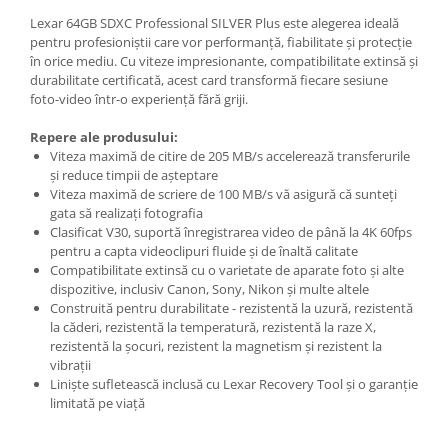
Lexar 64GB SDXC Professional SILVER Plus este alegerea ideală
pentru profesioniștii care vor performanță, fiabilitate și protecție
în orice mediu. Cu viteze impresionante, compatibilitate extinsă și
durabilitate certificată, acest card transformă fiecare sesiune
foto-video într-o experiență fără griji.
Repere ale produsului:
Viteza maximă de citire de 205 MB/s accelerează transferurile
și reduce timpii de așteptare
Viteza maximă de scriere de 100 MB/s vă asigură că sunteți
gata să realizați fotografia
Clasificat V30, suportă înregistrarea video de până la 4K 60fps
pentru a capta videoclipuri fluide și de înaltă calitate
Compatibilitate extinsă cu o varietate de aparate foto și alte
dispozitive, inclusiv Canon, Sony, Nikon și multe altele
Construită pentru durabilitate - rezistentă la uzură, rezistentă
la căderi, rezistentă la temperatură, rezistentă la raze X,
rezistentă la șocuri, rezistent la magnetism și rezistent la
vibrații
Liniște sufletească inclusă cu Lexar Recovery Tool și o garanție
limitată pe viață