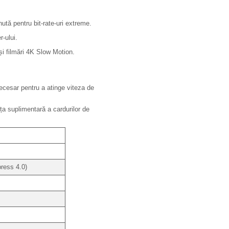
tă pentru bit-rate-uri extreme.
r-ului.
și filmări 4K Slow Motion.
cesar pentru a atinge viteza de
ța suplimentară a cardurilor de
ress 4.0)