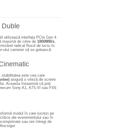
e Duble
d utilizează interfața PCIe Gen 4
ză maximă de citire de
1800MB/s
,
imizând radical fluxul de lucru în
er-ului camerei să se golească
.
 Cinematic
; stabilitatea este cea care
ntee)
asigură o viteză de scriere
lui. Aceasta înseamnă că poți
 precum Sony A1, A7S III sau FX6
sformă modul în care lucrezi pe
ritice ale evenimentului sau în
necomprimate sau ore întregi de
tra-sigur.