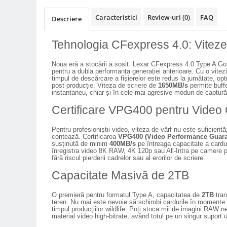
Compatibil Sony
Caracteristici
Review-uri
(0)
FAQ
Descriere
Blitz-uri circulare (Macro)
Adaptoare stativ port umbrela si
Tehnologia CFexpress 4.0: Vitez
blitz TTL
Comander TTL
Noua eră a stocării a sosit. Lexar CFexpress 4.0 Type A Gol
pentru a dubla performanța generației anterioare. Cu o vite
Cabluri TTL
timpul de descărcare a fișierelor este redus la jumătate, opt
post-producție. Viteza de scriere de
1650MB/s
permite buff
Cabluri si Patine Sincron
instantaneu, chiar și în cele mai agresive moduri de captură
Certificare VPG400 pentru Video
Alimentare auxiliara blitz
Protectie patina apa, ploaie
Pentru profesioniștii video, viteza de vârf nu este suficientă
contează. Certificarea
VPG400 (Video Performance Guara
Bounce-uri, Softbox-uri
susținută de minim
400MB/s
pe întreaga capacitate a cardu
înregistra video 8K RAW, 4K 120p sau All-Intra pe camere
Ring-Flash Adaptor
fără riscul pierderii cadrelor sau al erorilor de scriere.
Bracket-uri si suporti
Capacitate Masivă de 2TB
Huse protectie blitz extern
O premieră pentru formatul Type A, capacitatea de
2TB
tran
Huse protectie filtre gel
teren. Nu mai este nevoie să schimbi cardurile în momente c
timpul producțiilor wildlife. Poți stoca mii de imagini RAW 
material video high-bitrate, având totul pe un singur suport ul
Accesorii Aparate Digitale