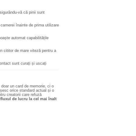
sigurându-vă că pinii sunt
 camerei înainte de prima utilizare
aște automat capabilitățile
n cititor de mare viteză pentru a
ontact sunt curați și uscați
 doar un card de memorie, ci o
ășesc orice standard actual și o
tru creatorii care refuză
luxul de lucru la cel mai înalt