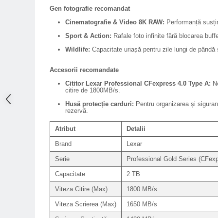
Gen fotografie recomandat
Adaptoare pentru convertoare sau
filtre
Cinematografie & Video 8K RAW:
Performanță susținu
Sport & Action:
Rafale foto infinite fără blocarea buffe
Alimentatoare 220V
Wildlife:
Capacitate uriașă pentru zile lungi de pândă 
Cabluri
Carcase de tip Cage, pentru
Accesorii recomandate
integrare in sisteme video
Cititor Lexar Professional CFexpress 4.0 Type A:
Ne
complexe
citire de 1800MB/s.
Curatare Senzor
Husă protecție carduri:
Pentru organizarea și siguran
Huse de ploaie
rezervă.
Microfoane / Reportofoane
Atribut
Detalii
Nivela patina
Brand
Lexar
Ocular
Serie
Professional Gold Series (CFexp
Transmitator de fisiere fara fir
Capacitate
2 TB
Vizor
Viteza Citire (Max)
1800 MB/s
Accesorii diverse
Viteza Scrierea (Max)
1650 MB/s
Genti, Rucsacuri, Troller foto