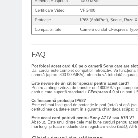
Scrierea Susținută
1400 MB/s
Genti foto
Certificare Video
VPG400
Genti Holster TopLoader
Protecție
IP68 (Apă/Praf), Șocuri, Raze X
Genti, Troller Video
Compatibilitate
Camere cu slot CFexpress Type 
Rucsacuri Foto
Only One Shoulder - SlingShot
Tocuri si huse protectie aparate
FAQ
Hamuri si Centuri foto
Pot folosi acest card 4.0 pe o cameră Sony care are slot
Da, cardul este complet compatibil retroactiv. Va funcționa
Curele Aparat - Umar
cameră (aprox. 800-900MB/s), oferindu-vă totodată siguranța
Genti Laptop si iPad
Este nevoie de un cititor special pentru acest card?
Pentru a atinge viteza de transfer de 1800MB/s pe computer,
Hand Strap / Grip
carduri care suportă standardul
CFexpress 4.0
și un port U
Troller
Ce înseamnă protecția IP68?
Este cel mai înalt grad de protecție la praf (total) și apă (s
certitudinea că datele sunt în siguranță chiar dacă scăpați c
Accesorii genti si trollere
Este acest card potrivit pentru Sony A7 IV sau A7R V?
Solid-State Drive (SSD)
Absolut. Este unul dintre cele mai bune carduri pentru aces
mai lungi și toate modurile de înregistrare video (S&Q, All-In
Video / Camere si accesorii
Camere video profesionale