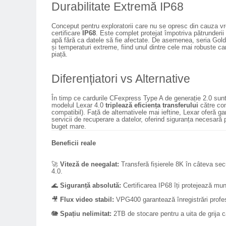
Carduri memorie, Cititoare
Durabilitate Extremă IP68
Carduri memorie
Conceput pentru exploratorii care nu se opresc din cauza vr
Cititoare carduri
certificare
IP68
. Este complet protejat împotriva pătrunderii 
apă fără ca datele să fie afectate. De asemenea, seria Gold e
Huse protectie card memorie
și temperaturi extreme, fiind unul dintre cele mai robuste c
piață.
Grip-uri
Telecomenzi
Diferențiatori vs Alternative
LCD protectie
În timp ce cardurile CFexpress Type A de generație 2.0 sunt
modelul Lexar 4.0
triplează eficiența transferului
către com
Recordere audio digitale
compatibil). Față de alternativele mai ieftine, Lexar oferă ga
servicii de recuperare a datelor, oferind siguranța necesară
Acumulatori si baterii
buget mare.
Acumulatori Foto
Beneficii reale
Acumulatori AA/AAA (R6/R3)) si
incarcatoare
🚀
Viteză de neegalat:
Transferă fișierele 8K în câteva se
4.0.
Baterii
🌊
Siguranță absolută:
Certificarea IP68 îți protejează mun
Incarcatoare acumulatori Foto-
Video
🎥
Flux video stabil:
VPG400 garantează înregistrări profesi
Huse protectie acumulatori foto
🐘
Spațiu nelimitat:
2TB de stocare pentru a uita de grija ca
Tablete grafice