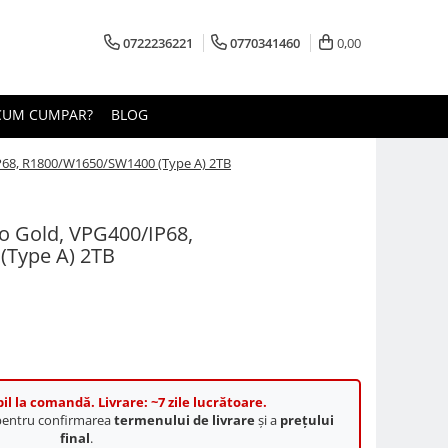
0722236221
0770341460
0,00
CUM CUMPAR?
BLOG
IP68, R1800/W1650/SW1400 (Type A) 2TB
ro Gold, VPG400/IP68,
(Type A) 2TB
il la comandă. Livrare: ~7 zile lucrătoare.
 pentru confirmarea
termenului de livrare
și a
prețului
final
.