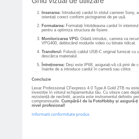
Ghid vizual de utilizare
Camere Video Cinematice
Inserarea:
Introduceți cardul în slotul camerei Sony, a
Camere video de actiune
orientați corect conform pictogramei de pe ușă.
Accesorii camere video de actiune
Formatarea:
Formatați întotdeauna cardul în interiorul
pentru a optimiza structura de fișiere.
Accesorii drone
Monitorizarea VPG:
Odată introdus, camera va recuno
VPG400, deblocând modurile video cu bitrate ridicat.
Acumulatori camere video
Transferul:
Folosiți cablul USB-C original furnizat cu u
Lampi video
descărca materialul.
Stabilizatoare (Gimbal) / Steady
Întreținerea:
Deși este IP68, asigurați-vă că pinii de c
Cam
înainte de a introduce cardul în cameră sau cititor.
Huse Protectie / Ploaie camere
Concluzie
video
Lexar Professional CFexpress 4.0 Type A Gold 2TB nu este
investiție în viitorul echipamentului tău. Cu viteze care dep
Accesorii diverse pt camere video
rezistență de neclintit, acesta este instrumentul definitiv pen
compromisurile.
Cumpără-l de la FotoHobby și asigură-ți f
Camere Video Cinematice
nivel profesional!
Drone
Informatii conformitate produs
Slider
Camere Video Compacte