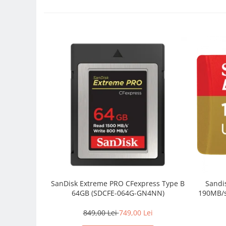
Trepiede si monopiede
Trepiede foto
Trepiede video
Trepied / Monopied Carbon
Trepiede pentru compacte /
webcam-uri
Monopiede foto/video
Cap trepied si monopied
Carucioare trepied (Dolly)
Placute cap trepied
Huse trepied / stativ lumini
Sina Focus pentru Macro
SanDisk Extreme PRO CFexpress Type B
Sandisk Extreme MicroSD
Accesorii trepiede si monopiede
64GB (SDCFE-064G-GN4NN)
190MB/s
Selfie Stick
849,00 Lei
749,00 Lei
Studio/Lumini si accesorii