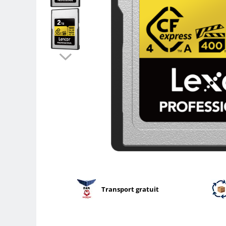
Parasolare
Teleconvertoare
Adaptoare montura / baioneta
Capace obiectiv si camera
Inele Macro
Filtre foto
Filtre Filet
Filtre tip Cokin
Filtre White Balance
Accesorii filtre
Convertoare pe filet foto video
Inele reductii obiective
Curatare si intretinere
Transport gratuit
Blitz-uri externe
Blitz-uri TTL - Dedicate