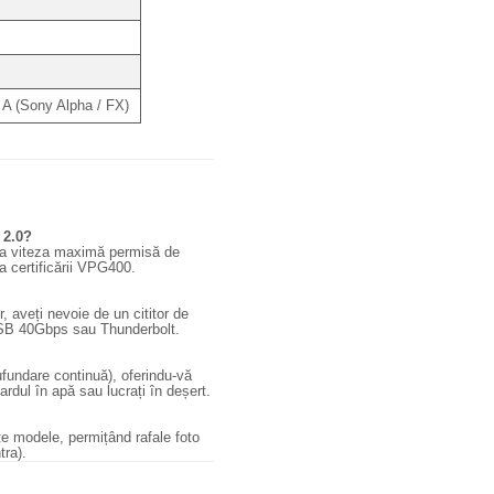
A (Sony Alpha / FX)
 2.0?
 la viteza maximă permisă de
 certificării VPG400.
 aveți nevoie de un cititor de
SB 40Gbps sau Thunderbolt.
cufundare continuă), oferindu-vă
ardul în apă sau lucrați în deșert.
te modele, permițând rafale foto
tra).