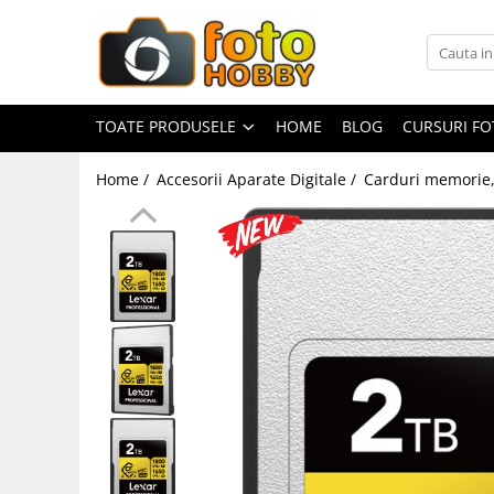
Toate Produsele
Aparate Foto
TOATE PRODUSELE
HOME
BLOG
CURSURI F
Aparate Foto Mirrorless
Home /
Accesorii Aparate Digitale /
Carduri memorie, 
Aparate Foto DSLR
Aparate Foto Compacte
Aparate foto instant
Aparate foto pe film
Cursuri foto
Obiective foto si accesorii
Obiective Mirorless
Obiective DSLR
Huse si tocuri protectie obiective
Obiective Cinematice