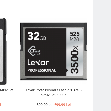
 440MB/s,
Lexar Professional CFast 2.0 32GB
Lexar 64
525MB/s 3500X
Plus UHS
i
899,99 Lei
699,99 Lei
2