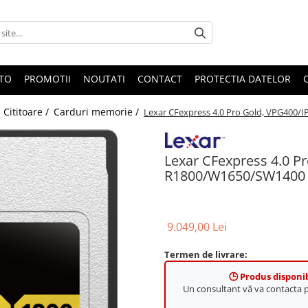
OTO
PROMOTII
NOUTATI
CONTACT
PROTECTIA DATELOR
Cititoare /
Carduri memorie /
Lexar CFexpress 4.0 Pro Gold, VPG400/
Lexar CFexpress 4.0 P
R1800/W1650/SW1400 
9.049,00 Lei
Termen de livrare:
🕒 Produs disponib
Un consultant vă va contacta