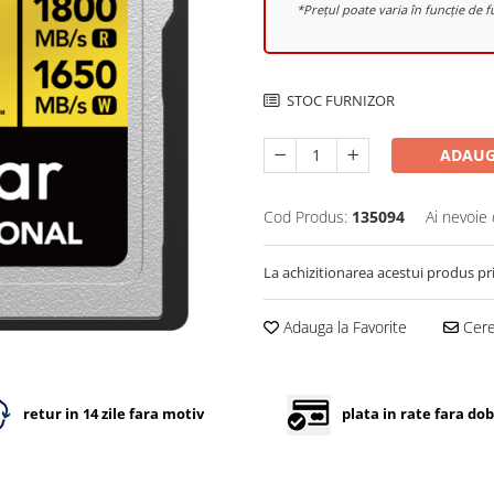
*Prețul poate varia în funcție d
STOC FURNIZOR
ADAUG
Cod Produs:
135094
Ai nevoie 
La achizitionarea acestui produs pr
Adauga la Favorite
Cere 
retur in 14 zile fara motiv
plata in rate fara do