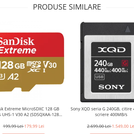
PRODUSE SIMILARE
XC 128 GB
Sony XQD seria G 240GB, citire
 UHS-1 V30 A2 (SDSQXAA-128G-
scriere 400MB/s
GN6MA)
199,99 Lei
179,99 Lei
2.699,00 Lei
1.549,00 Le