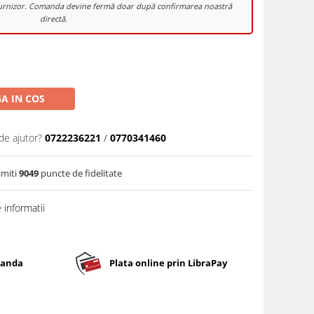
e furnizor. Comanda devine fermă doar după confirmarea noastră
directă.
A IN COS
de ajutor?
0722236221
/
0770341460
imiti
9049
puncte de fidelitate
informatii
banda
Plata online prin LibraPay