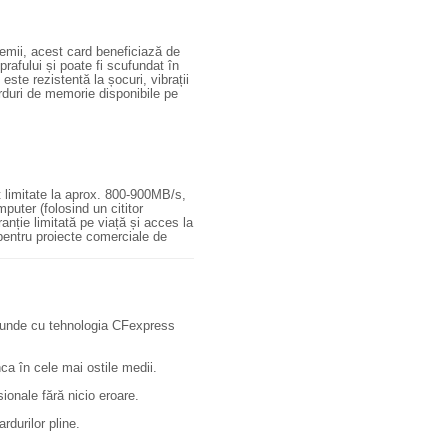
emii, acest card beneficiază de
prafului și poate fi scufundat în
ste rezistentă la șocuri, vibrații
arduri de memorie disponibile pe
 limitate la aprox. 800-900MB/s,
puter (folosind un cititor
ranție limitată pe viață și acces la
 pentru proiecte comerciale de
cunde cu tehnologia CFexpress
ca în cele mai ostile medii.
onale fără nicio eroare.
rdurilor pline.