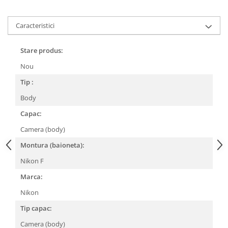
Compatibil Sony
Blitz-uri circulare (Macro)
Caracteristici
Adaptoare stativ port umbrela si
blitz TTL
Stare produs:
Comander TTL
Nou
Cabluri TTL
Tip :
Cabluri si Patine Sincron
Body
Alimentare auxiliara blitz
Capac:
Protectie patina apa, ploaie
Camera (body)
Bounce-uri, Softbox-uri
Montura (baioneta):
Ring-Flash Adaptor
Nikon F
Bracket-uri si suporti
Marca:
Huse protectie blitz extern
Nikon
Huse protectie filtre gel
Tip capac:
Accesorii Aparate Digitale
Camera (body)