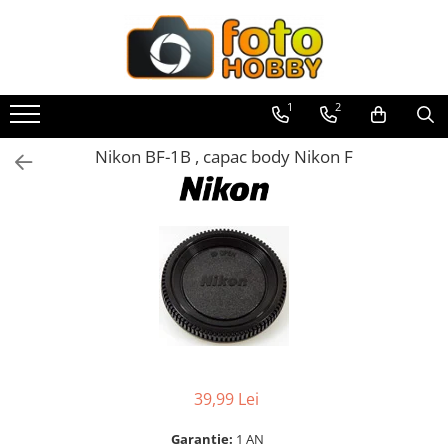
Toate Produsele
Aparate Foto
1
2
Aparate Foto Mirrorless
Nikon BF-1B , capac body Nikon F
Aparate Foto DSLR
Aparate Foto Compacte
Aparate foto instant
Aparate foto pe film
Cursuri foto
Obiective foto si accesorii
Obiective Mirorless
Obiective DSLR
39,99 Lei
Huse si tocuri protectie obiective
Obiective Cinematice
Garantie:
1 AN