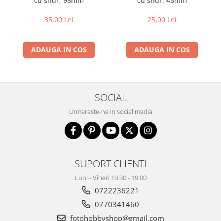
cu snur, 95mm
cu snur, 43mm
Adaptoare pentru convertoare sau
35,00 Lei
25,00 Lei
filtre
Alimentatoare 220V
ADAUGA IN COS
ADAUGA IN COS
Cabluri
Carcase de tip Cage, pentru
integrare in sisteme video
complexe
Curatare Senzor
SOCIAL
Huse de ploaie
Urmareste-ne in social media
Microfoane / Reportofoane
Nivela patina
Ocular
SUPORT CLIENTI
Transmitator de fisiere fara fir
Luni - Vineri 10.30 - 19.00
Vizor
0722236221
Accesorii diverse
0770341460
Genti, Rucsacuri, Troller foto
fotohobbyshop@gmail.com