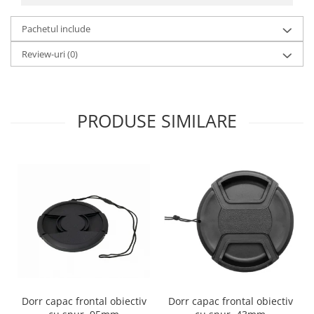
Carduri memorie, Cititoare
Carduri memorie
Pachetul include
Cititoare carduri
Review-uri
(0)
Huse protectie card memorie
Grip-uri
Telecomenzi
PRODUSE SIMILARE
LCD protectie
Recordere audio digitale
Acumulatori si baterii
Acumulatori Foto
Acumulatori AA/AAA (R6/R3)) si
incarcatoare
Baterii
Incarcatoare acumulatori Foto-
Video
Huse protectie acumulatori foto
Dorr capac frontal obiectiv
Dorr capac frontal obiectiv
Tablete grafice