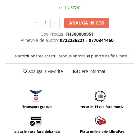
Parasolare
IN STOC
Teleconvertoare
ADAUGA IN COS
Adaptoare montura / baioneta
Cod Produs:
FHS00000951
Capace obiectiv si camera
Ai nevoie de ajutor?
0722236221
/
0770341460
Inele Macro
Filtre foto
La achizitionarea acestui produs primiti
39
puncte de fidelitate
Filtre Filet
Adauga la Favorite
Cere informatii
Filtre tip Cokin
Filtre White Balance
Accesorii filtre
Convertoare pe filet foto video
Inele reductii obiective
Transport gratuit
retur in 14 zile fara motiv
Curatare si intretinere
Blitz-uri externe
plata in rate fara dobanda
Plata online prin LibraPay
Blitz-uri TTL - Dedicate