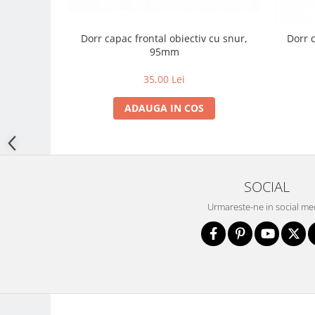
Adaptoare pentru convertoare sau
filtre
Dorr capac frontal obiectiv cu snur,
Dorr capac 
95mm
Alimentatoare 220V
Cabluri
35,00 Lei
Carcase de tip Cage, pentru
ADAUGA IN COS
integrare in sisteme video
complexe
Curatare Senzor
Huse de ploaie
Microfoane / Reportofoane
SOCIAL
Nivela patina
Urmareste-ne in social me
Ocular
Transmitator de fisiere fara fir
Vizor
Accesorii diverse
Genti, Rucsacuri, Troller foto