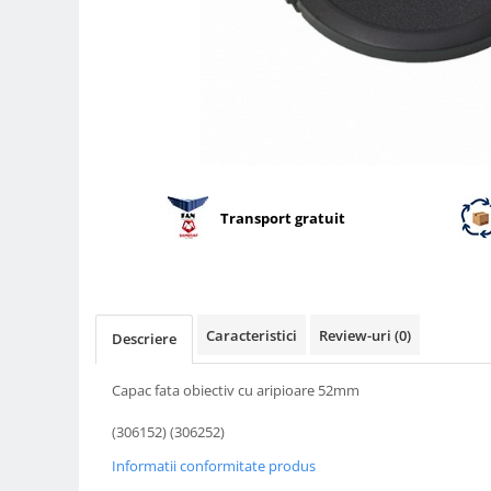
Parasolare
Teleconvertoare
Adaptoare montura / baioneta
Capace obiectiv si camera
Inele Macro
Filtre foto
Transport gratuit
Filtre Filet
Filtre tip Cokin
Filtre White Balance
Accesorii filtre
Caracteristici
Review-uri
(0)
Descriere
Convertoare pe filet foto video
Inele reductii obiective
Capac fata obiectiv cu aripioare 52mm
Curatare si intretinere
(306152) (306252)
Blitz-uri externe
Informatii conformitate produs
Blitz-uri TTL - Dedicate