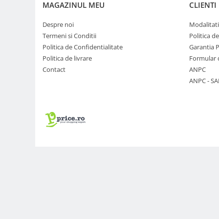
MAGAZINUL MEU
CLIENTI
Genti foto
Genti Holster TopLoader
Despre noi
Modalitati
Termeni si Conditii
Politica d
Genti, Troller Video
Politica de Confidentialitate
Garantia 
Rucsacuri Foto
Politica de livrare
Formular 
Only One Shoulder - SlingShot
Contact
ANPC
ANPC - SA
Tocuri si huse protectie aparate
Hamuri si Centuri foto
Curele Aparat - Umar
Genti Laptop si iPad
Hand Strap / Grip
Troller
Accesorii genti si trollere
Solid-State Drive (SSD)
Video / Camere si accesorii
Camere video profesionale