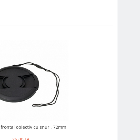
Dorr capac frontal obiectiv cu snur , 72mm
25,00 Lei