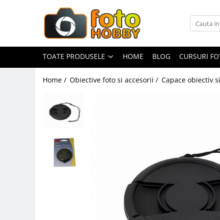
Toate Produsele
Aparate Foto
TOATE PRODUSELE
HOME
BLOG
CURSURI F
Aparate Foto Mirrorless
Home /
Obiective foto si accesorii /
Capace obiectiv s
Aparate Foto DSLR
Aparate Foto Compacte
Aparate foto instant
Aparate foto pe film
Cursuri foto
Obiective foto si accesorii
Obiective Mirorless
Obiective DSLR
Huse si tocuri protectie obiective
Obiective Cinematice