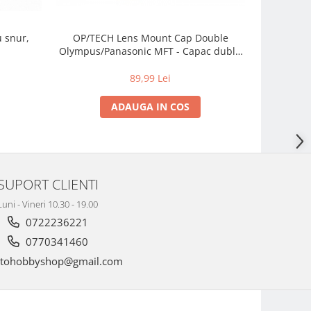
OP/TECH Lens Mount Cap Double
OP/TECH Le
Olympus/Panasonic MFT - Capac dublu
Capac dub
pentru montura obiective
Olympus/Panasonic MFT
89,99 Lei
ADAUGA IN COS
SUPORT CLIENTI
Luni - Vineri 10.30 - 19.00
0722236221
0770341460
tohobbyshop@gmail.com