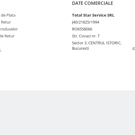
DATE COMERCIALE
 de Plata
Total Star Service SRL
e Retur
J40/21825/1994
Produselor
RO6558066
de Retur
Str. Covaci nr. 7
Sector 3. CENTRUL ISTORIC,
Bucuresti
©
L