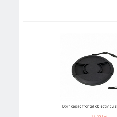
Compatibil Sony
Blitz-uri circulare (Macro)
Adaptoare stativ port umbrela si
blitz TTL
Comander TTL
Cabluri TTL
Cabluri si Patine Sincron
Alimentare auxiliara blitz
Protectie patina apa, ploaie
Bounce-uri, Softbox-uri
Ring-Flash Adaptor
Bracket-uri si suporti
Huse protectie blitz extern
Huse protectie filtre gel
Dorr capac frontal ob
Accesorii Aparate Digitale
25,00 Lei