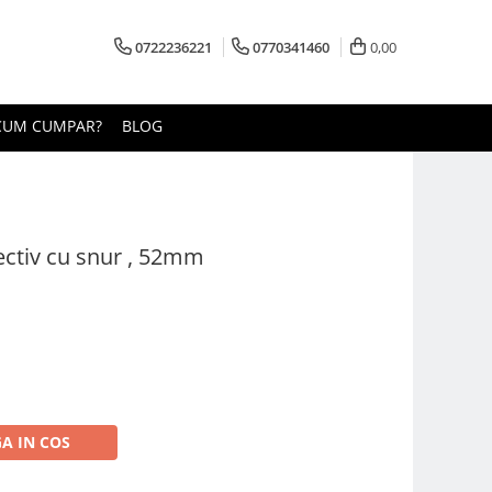
0722236221
0770341460
0,00
CUM CUMPAR?
BLOG
ectiv cu snur , 52mm
A IN COS