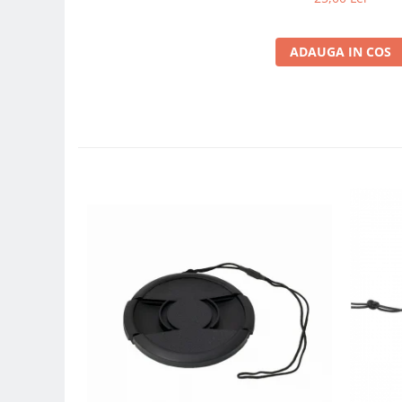
Carduri memorie, Cititoare
Carduri memorie
ADAUGA IN COS
Cititoare carduri
Huse protectie card memorie
Grip-uri
Telecomenzi
LCD protectie
Recordere audio digitale
Acumulatori si baterii
Acumulatori Foto
Acumulatori AA/AAA (R6/R3)) si
incarcatoare
Baterii
Incarcatoare acumulatori Foto-
Video
Huse protectie acumulatori foto
Tablete grafice