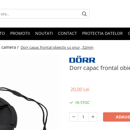
OTO
PROMOTII
NOUTATI
CONTACT
PROTECTIA DATELOR
i camera /
Dorr capac frontal obiectiv cu snur , 52mm
Dorr capac frontal obi
20,00 Lei
IN STOC
ADAUG