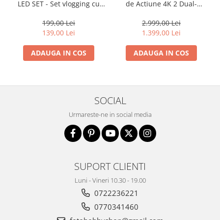
LED SET - Set vlogging cu
de Actiune 4K 2 Dual-
minitrepied, seflie stick
Screen Standard Combo
suport de telefon/camera
199,00 Lei
2.999,00 Lei
de actiune si cu lampa RGB
139,00 Lei
1.399,00 Lei
ADAUGA IN COS
ADAUGA IN COS
SOCIAL
Urmareste-ne in social media
SUPORT CLIENTI
Luni - Vineri 10.30 - 19.00
0722236221
0770341460