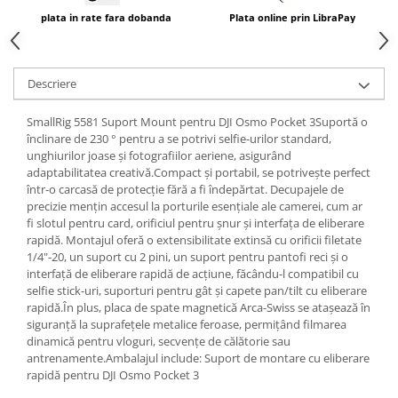
plata in rate fara dobanda
Plata online prin LibraPay
Descriere
SmallRig 5581 Suport Mount pentru DJI Osmo Pocket 3Suportă o
înclinare de 230 ° pentru a se potrivi selfie-urilor standard,
unghiurilor joase și fotografiilor aeriene, asigurând
adaptabilitatea creativă.Compact și portabil, se potrivește perfect
într-o carcasă de protecție fără a fi îndepărtat. Decupajele de
precizie mențin accesul la porturile esențiale ale camerei, cum ar
fi slotul pentru card, orificiul pentru șnur și interfața de eliberare
rapidă. Montajul oferă o extensibilitate extinsă cu orificii filetate
1/4"-20, un suport cu 2 pini, un suport pentru pantofi reci și o
interfață de eliberare rapidă de acțiune, făcându-l compatibil cu
selfie stick-uri, suporturi pentru gât și capete pan/tilt cu eliberare
rapidă.În plus, placa de spate magnetică Arca-Swiss se atașează în
siguranță la suprafețele metalice feroase, permițând filmarea
dinamică pentru vloguri, secvențe de călătorie sau
antrenamente.Ambalajul include: Suport de montare cu eliberare
rapidă pentru DJI Osmo Pocket 3