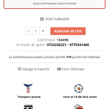
după confirmarea noastră directă.
Vizor
Accesorii diverse
STOC FURNIZOR
ADAUGA IN COS
Cod Produs:
134498
Ai nevoie de ajutor?
0722236221
/
0770341460
La achizitionarea acestui produs primiti
379
puncte de fidelitate
Adauga la Favorite
Cere informatii
Transport gratuit
retur in 14 zile fara motiv