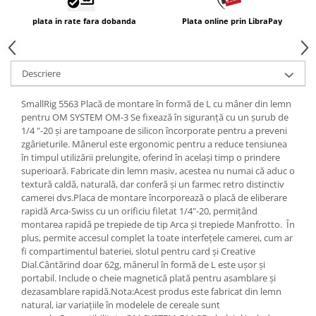
plata in rate fara dobanda
Plata online prin LibraPay
Descriere
SmallRig 5563 Placă de montare în formă de L cu mâner din lemn
pentru OM SYSTEM OM-3 Se fixează în siguranță cu un șurub de
1/4 "-20 și are tampoane de silicon încorporate pentru a preveni
zgârieturile. Mânerul este ergonomic pentru a reduce tensiunea
în timpul utilizării prelungite, oferind în același timp o prindere
superioară. Fabricate din lemn masiv, acestea nu numai că aduc o
textură caldă, naturală, dar conferă și un farmec retro distinctiv
camerei dvs.Placa de montare încorporează o placă de eliberare
rapidă Arca-Swiss cu un orificiu filetat 1/4"-20, permițând
montarea rapidă pe trepiede de tip Arca și trepiede Manfrotto. În
plus, permite accesul complet la toate interfețele camerei, cum ar
fi compartimentul bateriei, slotul pentru card și Creative
Dial.Cântărind doar 62g, mânerul în formă de L este ușor și
portabil. Include o cheie magnetică plată pentru asamblare și
dezasamblare rapidă.Nota:Acest produs este fabricat din lemn
natural, iar variațiile în modelele de cereale sunt