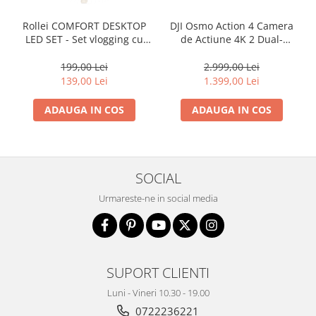
Rollei COMFORT DESKTOP
DJI Osmo Action 4 Camera
LED SET - Set vlogging cu
de Actiune 4K 2 Dual-
minitrepied, seflie stick
Screen Standard Combo
suport de telefon/camera
199,00 Lei
2.999,00 Lei
de actiune si cu lampa RGB
139,00 Lei
1.399,00 Lei
ADAUGA IN COS
ADAUGA IN COS
SOCIAL
Urmareste-ne in social media
SUPORT CLIENTI
Luni - Vineri 10.30 - 19.00
0722236221