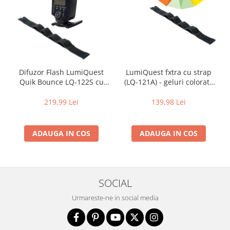
diapozitive 35mm color
diapozitive late 120mm color
negative 35mm alb-negru
negative 35mm color
negative late 120mm alb-negru
LumiQuest fxtra cu strap
Difuzor Flash LumiQuest
negative late 120mm color
(LQ-121A) - geluri colorate
Quik Bounce LQ-122S cu
cu UltraStrap
UltraStrap - Lumină Soft,
Scanere Film
Control 80/20
139,98 Lei
219,99 Lei
Binocluri, Lupe si Telescoape
Binocluri
ADAUGA IN COS
ADAUGA IN COS
Lunete
Accesorii pentru Lunete si
Telescoape
SOCIAL
Aparate de colectie
Aparate foto de colectie reflex,
Urmareste-ne in social media
format 24x36mm
Aparate foto de colectie, cu burduf