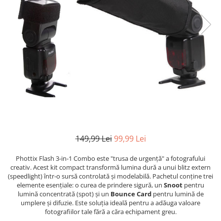
Parasolare
Teleconvertoare
Adaptoare montura / baioneta
Capace obiectiv si camera
Inele Macro
Filtre foto
Filtre Filet
Filtre tip Cokin
Filtre White Balance
149,99 Lei
99,99 Lei
Accesorii filtre
Convertoare pe filet foto video
Phottix Flash 3-in-1 Combo este "trusa de urgență" a fotografului
creativ. Acest kit compact transformă lumina dură a unui blitz extern
Inele reductii obiective
(speedlight) într-o sursă controlată și modelabilă. Pachetul conține trei
Curatare si intretinere
elemente esențiale: o curea de prindere sigură, un
Snoot
pentru
lumină concentrată (spot) și un
Bounce Card
pentru lumină de
Blitz-uri externe
umplere și difuzie. Este soluția ideală pentru a adăuga valoare
fotografiilor tale fără a căra echipament greu.
Blitz-uri TTL - Dedicate