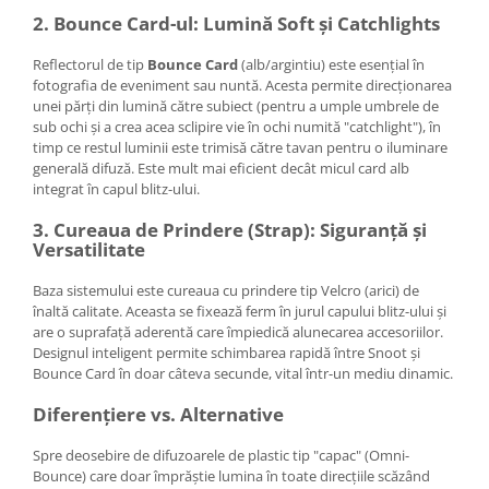
2. Bounce Card-ul: Lumină Soft și Catchlights
Adaptoare pentru convertoare sau
filtre
Reflectorul de tip
Bounce Card
(alb/argintiu) este esențial în
Alimentatoare 220V
fotografia de eveniment sau nuntă. Acesta permite direcționarea
unei părți din lumină către subiect (pentru a umple umbrele de
Cabluri
sub ochi și a crea acea sclipire vie în ochi numită "catchlight"), în
timp ce restul luminii este trimisă către tavan pentru o iluminare
Carcase de tip Cage, pentru
generală difuză. Este mult mai eficient decât micul card alb
integrare in sisteme video
integrat în capul blitz-ului.
complexe
Curatare Senzor
3. Cureaua de Prindere (Strap): Siguranță și
Huse de ploaie
Versatilitate
Microfoane / Reportofoane
Baza sistemului este cureaua cu prindere tip Velcro (arici) de
Nivela patina
înaltă calitate. Aceasta se fixează ferm în jurul capului blitz-ului și
are o suprafață aderentă care împiedică alunecarea accesoriilor.
Ocular
Designul inteligent permite schimbarea rapidă între Snoot și
Bounce Card în doar câteva secunde, vital într-un mediu dinamic.
Transmitator de fisiere fara fir
Vizor
Diferențiere vs. Alternative
Accesorii diverse
Spre deosebire de difuzoarele de plastic tip "capac" (Omni-
Bounce) care doar împrăștie lumina în toate direcțiile scăzând
Genti, Rucsacuri, Troller foto