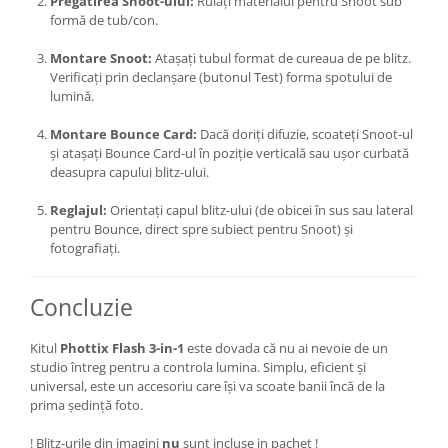
Pregătirea Snoot-ului:
Rulați materialul pentru Snoot sub
Blitz-uri studio
formă de tub/con.
Blitz-uri mobile, cu acumulatori
Montare Snoot:
Atașați tubul format de cureaua de pe blitz.
Softbox-uri
Verificați prin declanșare (butonul Test) forma spotului de
lumină.
Accesorii Blitz-uri studio
Lampi lumina continua
Montare Bounce Card:
Dacă doriți difuzie, scoateți Snoot-ul
și atașați Bounce Card-ul în poziție verticală sau ușor curbată
Stative/boom-uri pentru lumini
deasupra capului blitz-ului.
Cleme blitz fasung lumina, spigoti
Reglajul:
Orientați capul blitz-ului (de obicei în sus sau lateral
Fundaluri
pentru Bounce, direct spre subiect pentru Snoot) și
fotografiați.
Suporti pentru fundaluri
Blende
Concluzie
Umbrele
Kitul
Phottix Flash 3-in-1
este dovada că nu ai nevoie de un
Corturi si mese pt. fotografia de
studio întreg pentru a controla lumina. Simplu, eficient și
produs
universal, este un accesoriu care își va scoate banii încă de la
Declansatoare Radio si Infrarosu
prima ședință foto.
Huse si genti pentru studio
! Blitz-urile din imagini
nu
sunt incluse in pachet !