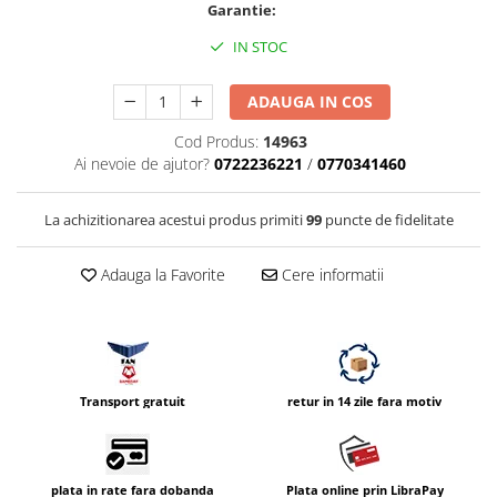
Garantie:
Compatibil Sony
Blitz-uri circulare (Macro)
IN STOC
Adaptoare stativ port umbrela si
blitz TTL
ADAUGA IN COS
Comander TTL
Cod Produs:
14963
Ai nevoie de ajutor?
0722236221
/
0770341460
Cabluri TTL
Cabluri si Patine Sincron
La achizitionarea acestui produs primiti
99
puncte de fidelitate
Alimentare auxiliara blitz
Protectie patina apa, ploaie
Adauga la Favorite
Cere informatii
Bounce-uri, Softbox-uri
Ring-Flash Adaptor
Bracket-uri si suporti
Transport gratuit
retur in 14 zile fara motiv
Huse protectie blitz extern
Huse protectie filtre gel
Accesorii Aparate Digitale
plata in rate fara dobanda
Plata online prin LibraPay