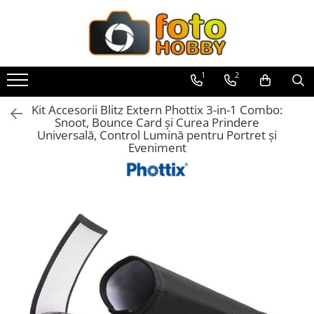
Toate Produsele
Aparate Foto
1
2
Aparate Foto Mirrorless
Kit Accesorii Blitz Extern Phottix 3-in-1 Combo:
Aparate Foto DSLR
Snoot, Bounce Card și Curea Prindere
Universală, Control Lumină pentru Portret și
Aparate Foto Compacte
Eveniment
Aparate foto instant
Aparate foto pe film
Cursuri foto
Obiective foto si accesorii
Obiective Mirorless
Obiective DSLR
Huse si tocuri protectie obiective
Obiective Cinematice