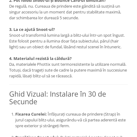
2. Pot folosi Snoot-ul și Bounce Card-ul simultan?
Trepiede si monopiede
De regulă, nu. Cureaua de prindere este gândită să susțină un
Trepiede foto
singur accesoriu la un moment dat pentru stabilitate maximă,
dar schimbarea lor durează 5 secunde.
Trepiede video
3. La ce ajută Snoot-ul?
Trepied / Monopied Carbon
Snoot-ul transformă lumina largă a blitz-ului într-un spot îngust.
Trepiede pentru compacte /
Este folosit pentru a ilumina doar fața subiectului, părul (hair
webcam-uri
light) sau un obiect de fundal, lăsând restul scenei în întuneric.
Monopiede foto/video
4. Materialul rezistă la căldură?
Da, materialele Phottix sunt termorezistente la utilizare normală.
Cap trepied si monopied
Totuși, dacă trageți sute de cadre la putere maximă în succesiune
Carucioare trepied (Dolly)
rapidă, lăsați blitz-ul să se răcească.
Placute cap trepied
Ghid Vizual: Instalare în 30 de
Huse trepied / stativ lumini
Secunde
Sina Focus pentru Macro
Accesorii trepiede si monopiede
Fixarea Curelei:
Înfășurați cureaua de prindere (Strap) în
jurul capului blitz-ului, asigurându-vă că partea aderentă este
Selfie Stick
spre exterior și strângeți ferm.
Studio/Lumini si accesorii