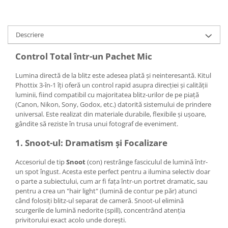
Carduri memorie, Cititoare
Carduri memorie
Cititoare carduri
Descriere
Huse protectie card memorie
Control Total într-un Pachet Mic
Grip-uri
Lumina directă de la blitz este adesea plată și neinteresantă. Kitul
Telecomenzi
Phottix 3-în-1 îți oferă un control rapid asupra direcției și calității
LCD protectie
luminii, fiind compatibil cu majoritatea blitz-urilor de pe piață
(Canon, Nikon, Sony, Godox, etc.) datorită sistemului de prindere
Recordere audio digitale
universal. Este realizat din materiale durabile, flexibile și ușoare,
Acumulatori si baterii
gândite să reziste în trusa unui fotograf de eveniment.
Acumulatori Foto
1. Snoot-ul: Dramatism și Focalizare
Acumulatori AA/AAA (R6/R3)) si
Accesoriul de tip
Snoot
(con) restrânge fasciculul de lumină într-
incarcatoare
un spot îngust. Acesta este perfect pentru a ilumina selectiv doar
Baterii
o parte a subiectului, cum ar fi fața într-un portret dramatic, sau
Incarcatoare acumulatori Foto-
pentru a crea un "hair light" (lumină de contur pe păr) atunci
Video
când folosiți blitz-ul separat de cameră. Snoot-ul elimină
scurgerile de lumină nedorite (spill), concentrând atenția
Huse protectie acumulatori foto
privitorului exact acolo unde dorești.
Tablete grafice