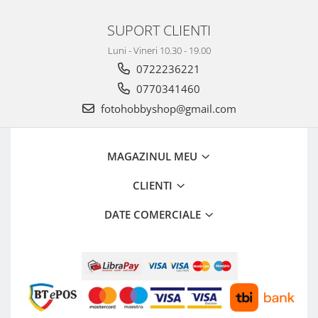
Aparate foto de colectie , cu vizare
laterala
SUPORT CLIENTI
Aparate foto de colectie TLR -
Luni - Vineri 10.30 - 19.00
Biobiective
0722236221
Aparate foto de colectie , Stereo
0770341460
Aparate foto de colectie -
fotohobbyshop@gmail.com
Miniaturi
Accesorii pt. aparate foto de
MAGAZINUL MEU
colectie
Aparate de colectie de tip Box-
CLIENTI
Camera
DATE COMERCIALE
Reviste, carti si software
Second Hand
Aparate foto SECOND HAND
Aparate foto Mirrorless (SH)
Aparate foto DSLR (SH)
Aparate foto SLR (pe film) (SH)