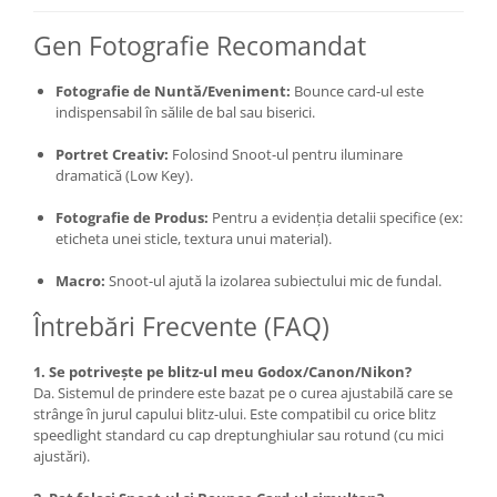
Camere Video Cinematice
Gen Fotografie Recomandat
Camere video de actiune
Accesorii camere video de actiune
Fotografie de Nuntă/Eveniment:
Bounce card-ul este
indispensabil în sălile de bal sau biserici.
Accesorii drone
Portret Creativ:
Folosind Snoot-ul pentru iluminare
Acumulatori camere video
dramatică (Low Key).
Lampi video
Fotografie de Produs:
Pentru a evidenția detalii specifice (ex:
Stabilizatoare (Gimbal) / Steady
eticheta unei sticle, textura unui material).
Cam
Macro:
Snoot-ul ajută la izolarea subiectului mic de fundal.
Huse Protectie / Ploaie camere
video
Întrebări Frecvente (FAQ)
Accesorii diverse pt camere video
1. Se potrivește pe blitz-ul meu Godox/Canon/Nikon?
Camere Video Cinematice
Da. Sistemul de prindere este bazat pe o curea ajustabilă care se
Drone
strânge în jurul capului blitz-ului. Este compatibil cu orice blitz
speedlight standard cu cap dreptunghiular sau rotund (cu mici
Slider
ajustări).
Camere Video Compacte