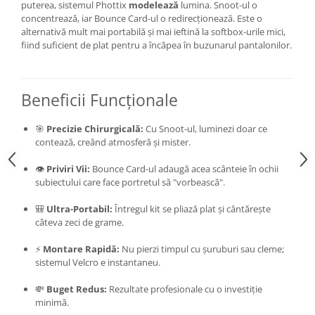
puterea, sistemul Phottix
modelează
lumina. Snoot-ul o
Genti foto
concentrează, iar Bounce Card-ul o redirecționează. Este o
alternativă mult mai portabilă și mai ieftină la softbox-urile mici,
Genti Holster TopLoader
fiind suficient de plat pentru a încăpea în buzunarul pantalonilor.
Genti, Troller Video
Rucsacuri Foto
Beneficii Funcționale
Only One Shoulder - SlingShot
Tocuri si huse protectie aparate
🎯
Precizie Chirurgicală:
Cu Snoot-ul, luminezi doar ce
Hamuri si Centuri foto
contează, creând atmosferă și mister.
Curele Aparat - Umar
👁️
Priviri Vii:
Bounce Card-ul adaugă acea scânteie în ochii
subiectului care face portretul să "vorbească".
Genti Laptop si iPad
Hand Strap / Grip
🎒
Ultra-Portabil:
Întregul kit se pliază plat și cântărește
câteva zeci de grame.
Troller
⚡
Montare Rapidă:
Nu pierzi timpul cu șuruburi sau cleme;
Accesorii genti si trollere
sistemul Velcro e instantaneu.
Solid-State Drive (SSD)
💸
Buget Redus:
Rezultate profesionale cu o investiție
Video / Camere si accesorii
minimă.
Camere video profesionale