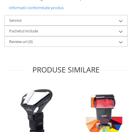
Becuri si lampa blitz studio
Informatii conformitate produs
Suruburi si piulite, adaptoare de
trecere
Service
Calibrare expunere
Pachetul include
Imprimante si Consumabile
Review-uri
(0)
Cartuse si cerneluri
Imprimante
Scannere Documente
PRODUSE SIMILARE
Hartie foto
Filme foto si scanere film
Materiale foto alb-negru
Aparate foto unica folosinta
Filme instant FUJI INSTAX
Chimicale developare film alb-
negru