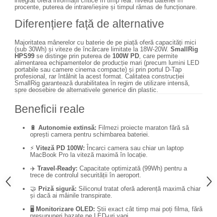
integrat oferă informații critice în timp real: nivelul bateriei în
Genti foto
procente, puterea de intrare/ieșire și timpul rămas de funcționare.
Diferențiere față de alternative
Genti Holster TopLoader
Genti, Troller Video
Majoritatea mânerelor cu baterie de pe piață oferă capacități mici
(sub 30Wh) și viteze de încărcare limitate la 18W-20W.
SmallRig
Rucsacuri Foto
HPS99
se distinge prin puterea de
100W PD
, care permite
alimentarea echipamentelor de producție mari (precum lumini LED
Only One Shoulder - SlingShot
portabile sau camere cinema compacte) și prin portul D-Tap
profesional, rar întâlnit la acest format. Calitatea construcției
Tocuri si huse protectie aparate
SmallRig garantează durabilitatea în regim de utilizare intensă,
spre deosebire de alternativele generice din plastic.
Hamuri si Centuri foto
Beneficii reale
Curele Aparat - Umar
Genti Laptop si iPad
🔋
Autonomie extinsă:
Filmezi proiecte maraton fără să
oprești camera pentru schimbarea bateriei.
Hand Strap / Grip
⚡
Viteză PD 100W:
Încarci camera sau chiar un laptop
MacBook Pro la viteză maximă în locație.
Troller
✈️
Travel-Ready:
Capacitate optimizată (99Wh) pentru a
Accesorii genti si trollere
trece de controlul securității în aeroport.
Solid-State Drive (SSD)
🤝
Priză sigură:
Siliconul tratat oferă aderență maximă chiar
și dacă ai mâinile transpirate.
Video / Camere si accesorii
🖥️
Monitorizare OLED:
Știi exact cât timp mai poți filma, fără
Camere video profesionale
presupuneri bazate pe LED-uri vagi.