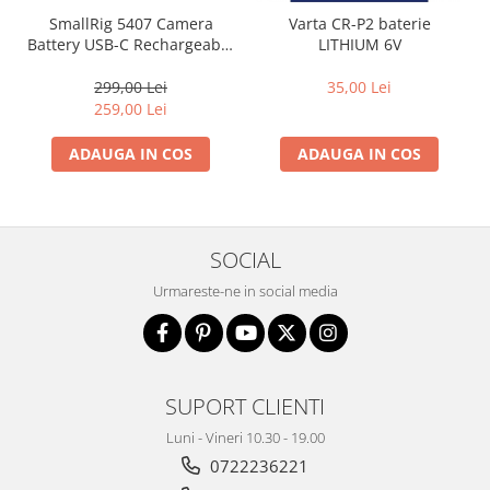
Aparate foto de colectie , cu vizare
SmallRig 5407 Camera
Varta CR-P2 baterie
laterala
Battery USB-C Rechargeable
LITHIUM 6V
Canon LP-E6P Orange
Aparate foto de colectie TLR -
299,00 Lei
35,00 Lei
Biobiective
259,00 Lei
Aparate foto de colectie , Stereo
ADAUGA IN COS
ADAUGA IN COS
Aparate foto de colectie -
Miniaturi
Accesorii pt. aparate foto de
colectie
SOCIAL
Aparate de colectie de tip Box-
Urmareste-ne in social media
Camera
Reviste, carti si software
Second Hand
Aparate foto SECOND HAND
SUPORT CLIENTI
Aparate foto Mirrorless (SH)
Luni - Vineri 10.30 - 19.00
Aparate foto DSLR (SH)
0722236221
Aparate foto SLR (pe film) (SH)