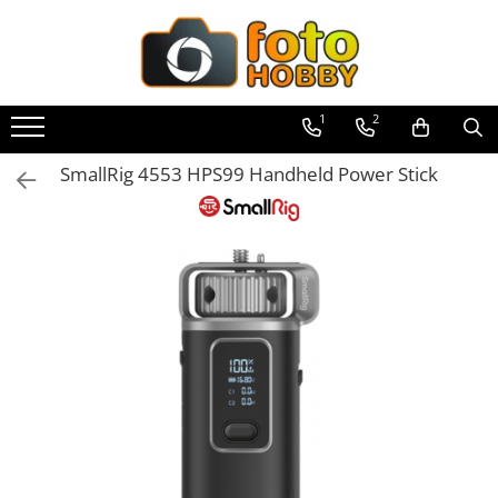
Toate Produsele
Aparate Foto
1
2
Aparate Foto Mirrorless
SmallRig 4553 HPS99 Handheld Power Stick
Aparate Foto DSLR
Aparate Foto Compacte
Aparate foto instant
Aparate foto pe film
Cursuri foto
Obiective foto si accesorii
Obiective Mirorless
Obiective DSLR
Huse si tocuri protectie obiective
Obiective Cinematice