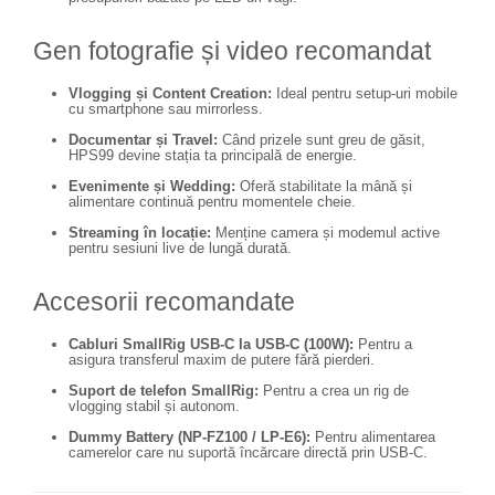
Camere Video Cinematice
Gen fotografie și video recomandat
Camere video de actiune
Accesorii camere video de actiune
Vlogging și Content Creation:
Ideal pentru setup-uri mobile
cu smartphone sau mirrorless.
Accesorii drone
Documentar și Travel:
Când prizele sunt greu de găsit,
Acumulatori camere video
HPS99 devine stația ta principală de energie.
Evenimente și Wedding:
Oferă stabilitate la mână și
Lampi video
alimentare continuă pentru momentele cheie.
Stabilizatoare (Gimbal) / Steady
Streaming în locație:
Menține camera și modemul active
Cam
pentru sesiuni live de lungă durată.
Huse Protectie / Ploaie camere
Accesorii recomandate
video
Accesorii diverse pt camere video
Cabluri SmallRig USB-C la USB-C (100W):
Pentru a
asigura transferul maxim de putere fără pierderi.
Camere Video Cinematice
Suport de telefon SmallRig:
Pentru a crea un rig de
Drone
vlogging stabil și autonom.
Dummy Battery (NP-FZ100 / LP-E6):
Pentru alimentarea
Slider
camerelor care nu suportă încărcare directă prin USB-C.
Camere Video Compacte