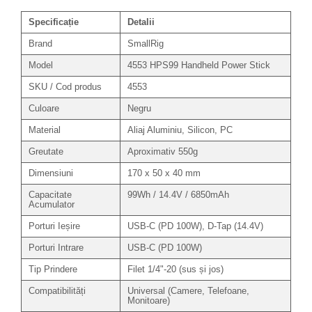
Trepiede si monopiede
Specificație
Detalii
Trepiede foto
Brand
SmallRig
Trepiede video
Model
4553 HPS99 Handheld Power Stick
Trepied / Monopied Carbon
SKU / Cod produs
4553
Trepiede pentru compacte /
webcam-uri
Culoare
Negru
Monopiede foto/video
Material
Aliaj Aluminiu, Silicon, PC
Cap trepied si monopied
Greutate
Aproximativ 550g
Carucioare trepied (Dolly)
Dimensiuni
170 x 50 x 40 mm
Placute cap trepied
Capacitate
99Wh / 14.4V / 6850mAh
Acumulator
Huse trepied / stativ lumini
Porturi Ieșire
USB-C (PD 100W), D-Tap (14.4V)
Sina Focus pentru Macro
Porturi Intrare
USB-C (PD 100W)
Accesorii trepiede si monopiede
Tip Prindere
Filet 1/4"-20 (sus și jos)
Selfie Stick
Compatibilități
Universal (Camere, Telefoane,
Studio/Lumini si accesorii
Monitoare)