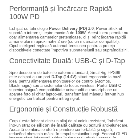
Performanță și Încărcare Rapidă
Adaptoare pentru convertoare sau
filtre
100W PD
Alimentatoare 220V
Echipat cu tehnologie
Power Delivery (PD) 3.0
, Power Stick-ul
Cabluri
suportă o intrare și ieșire maximă de
100W
. Acest lucru permite nu
doar alimentarea camerelor pretențioase, ci și reîncărcarea rapidă
a mânerului în aproximativ 2 ore (cu un încărcător compatibil).
Carcase de tip Cage, pentru
Cipul inteligent reglează automat tensiunea pentru a proteja
integrare in sisteme video
dispozitivele conectate împotriva supratensiunii sau supraîncălzirii.
complexe
Curatare Senzor
Conectivitate Duală: USB-C și D-Tap
Huse de ploaie
Spre deosebire de bateriile externe standard, SmallRig HPS99
este echipat cu un port
D-Tap (14.4V)
situat ergonomic la bază,
Microfoane / Reportofoane
ideal pentru alimentarea monitoarelor de control (Atomos,
Blackmagic) sau a sistemelor de focus wireless. Portul
USB-C
Nivela patina
superior asigură compatibilitate universală cu smartphone-uri,
aparate foto și chiar laptop-uri, transformând mânerul într-un hub
Ocular
energetic centralizat pentru întreg rig-ul.
Transmitator de fisiere fara fir
Ergonomie și Construcție Robustă
Vizor
Corpul este fabricat dintr-un aliaj de aluminiu rezistent, îmbrăcat
Accesorii diverse
într-un strat de
silicon de înaltă calitate
cu textură anti-alunecare.
Această combinație oferă o prindere confortabilă și sigură,
reducând oboseala mâinii în timpul sesiunilor lungi. Ecranul OLED
Genti, Rucsacuri, Troller foto