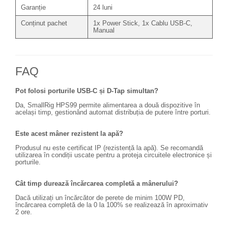
Blitz-uri studio
Garanție
24 luni
Blitz-uri mobile, cu acumulatori
Conținut pachet
1x Power Stick, 1x Cablu USB-C,
Manual
Softbox-uri
Accesorii Blitz-uri studio
Lampi lumina continua
FAQ
Stative/boom-uri pentru lumini
Pot folosi porturile USB-C și D-Tap simultan?
Cleme blitz fasung lumina, spigoti
Da, SmallRig HPS99 permite alimentarea a două dispozitive în
același timp, gestionând automat distribuția de putere între porturi.
Fundaluri
Suporti pentru fundaluri
Este acest mâner rezistent la apă?
Blende
Produsul nu este certificat IP (rezistență la apă). Se recomandă
utilizarea în condiții uscate pentru a proteja circuitele electronice și
Umbrele
porturile.
Corturi si mese pt. fotografia de
Cât timp durează încărcarea completă a mânerului?
produs
Dacă utilizați un încărcător de perete de minim 100W PD,
Declansatoare Radio si Infrarosu
încărcarea completă de la 0 la 100% se realizează în aproximativ
2 ore.
Huse si genti pentru studio