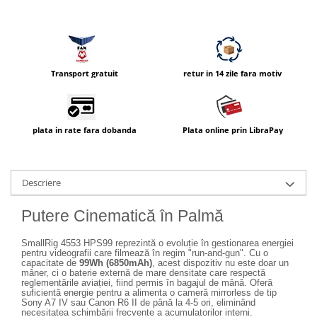
Carduri memorie, Cititoare
Carduri memorie
Cititoare carduri
Huse protectie card memorie
Transport gratuit
retur in 14 zile fara motiv
Grip-uri
Telecomenzi
LCD protectie
plata in rate fara dobanda
Plata online prin LibraPay
Recordere audio digitale
Acumulatori si baterii
Descriere
Acumulatori Foto
Acumulatori AA/AAA (R6/R3)) si
Putere Cinematică în Palmă
incarcatoare
Baterii
SmallRig 4553 HPS99 reprezintă o evoluție în gestionarea energiei
pentru videografii care filmează în regim "run-and-gun". Cu o
Incarcatoare acumulatori Foto-
capacitate de
99Wh (6850mAh)
, acest dispozitiv nu este doar un
mâner, ci o baterie externă de mare densitate care respectă
Video
reglementările aviației, fiind permis în bagajul de mână. Oferă
suficientă energie pentru a alimenta o cameră mirrorless de tip
Huse protectie acumulatori foto
Sony A7 IV sau Canon R6 II de până la 4-5 ori, eliminând
Tablete grafice
necesitatea schimbării frecvente a acumulatorilor interni.