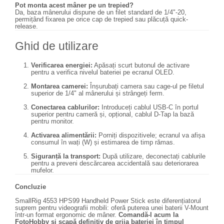
Pot monta acest mâner pe un trepied?
Becuri si lampa blitz studio
Da, baza mânerului dispune de un filet standard de 1/4"-20,
permițând fixarea pe orice cap de trepied sau plăcuță quick-
Suruburi si piulite, adaptoare de
release.
trecere
Ghid de utilizare
Calibrare expunere
Imprimante si Consumabile
Verificarea energiei:
Apăsați scurt butonul de activare
pentru a verifica nivelul bateriei pe ecranul OLED.
Cartuse si cerneluri
Montarea camerei:
Înșurubați camera sau cage-ul pe filetul
Imprimante
superior de 1/4" al mânerului și strângeți ferm.
Scannere Documente
Conectarea cablurilor:
Introduceți cablul USB-C în portul
superior pentru cameră și, opțional, cablul D-Tap la bază
pentru monitor.
Hartie foto
Activarea alimentării:
Porniți dispozitivele; ecranul va afișa
Filme foto si scanere film
consumul în wați (W) și estimarea de timp rămas.
Materiale foto alb-negru
Siguranță la transport:
După utilizare, deconectați cablurile
pentru a preveni descărcarea accidentală sau deteriorarea
Aparate foto unica folosinta
mufelor.
Filme instant FUJI INSTAX
Concluzie
Chimicale developare film alb-
SmallRig 4553 HPS99 Handheld Power Stick este diferențiatorul
negru
suprem pentru videografii mobili: oferă puterea unei baterii V-Mount
într-un format ergonomic de mâner.
Comandă-l acum la
FotoHobby și scapă definitiv de grija bateriei în timpul