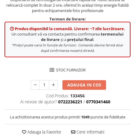
Compatibil Sony
reîncarcă complet în doar 2 ore, oferind în același timp energie fiabilă
pentru echipamentele foto profesionale
Blitz-uri circulare (Macro)
Termen de livrare:
Adaptoare stativ port umbrela si
blitz TTL
🕒 Produs disponibil la comandă. Livrare: ~7 zile lucrătoare.
Un consultant vă va contacta pentru confirmarea
termenului
Comander TTL
de livrare
și a
prețului final
.
*Prețul poate varia în funcție de furnizor. Comanda devine fermă doar
Cabluri TTL
după confirmarea noastră directă.
Cabluri si Patine Sincron
Alimentare auxiliara blitz
STOC FURNIZOR
Protectie patina apa, ploaie
Bounce-uri, Softbox-uri
ADAUGA IN COS
Ring-Flash Adaptor
Cod Produs:
133456
Ai nevoie de ajutor?
0722236221
/
0770341460
Bracket-uri si suporti
Huse protectie blitz extern
La achizitionarea acestui produs primiti
1049
puncte de fidelitate
Huse protectie filtre gel
Accesorii Aparate Digitale
Adauga la Favorite
Cere informatii