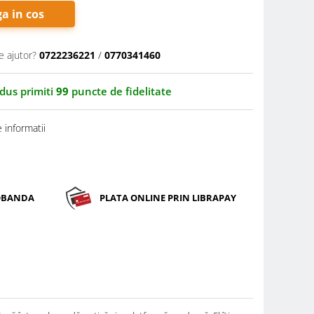
a in cos
e ajutor?
0722236221
/
0770341460
odus primiti
99
puncte de fidelitate
 informatii
DOBANDA
PLATA ONLINE PRIN LIBRAPAY