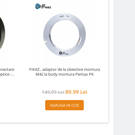
onectare
FIKAZ , adaptor de la obiective montura
FIKAZ , a
ptice -
M42 la body montura Pentax PK
Nikon F
Pan
89,99 Lei
149,99 Lei
16
ADAUGA IN COS