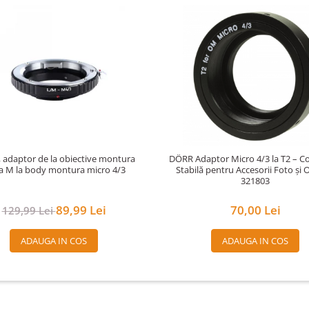
, adaptor de la obiective montura
DÖRR Adaptor Micro 4/3 la T2 – C
a M la body montura micro 4/3
Stabilă pentru Accesorii Foto și O
321803
89,99 Lei
70,00 Lei
129,99 Lei
ADAUGA IN COS
ADAUGA IN COS