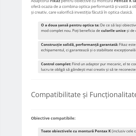
Adaptorul
Fikaz
pentru obiective cu montură
Pentax K la
oferă ocazia de a combina optica performantă și vastă a ob
Adaptoare stativ port umbrela si
și creativ, care valorifică investiția făcută în optica clasică.
blitz TTL
Comander TTL
O a doua șansă pentru optica ta:
De ce să lași obiectiv
mod complet nou. Poți beneficia de
culorile unice
și de
Cabluri TTL
Cabluri si Patine Sincron
Construcție solidă, performanță garantată:
Fikaz este
echipamentul, ci garantează și o stabilitate excepțională
Alimentare auxiliara blitz
Protectie patina apa, ploaie
Control complet:
Fiind un adaptor pur mecanic, el te co
lucru te obligă să gândești mai creativ și să te reconecte
Bounce-uri, Softbox-uri
Ring-Flash Adaptor
Bracket-uri si suporti
Compatibilitate și Funcționalitat
Huse protectie blitz extern
Huse protectie filtre gel
Carduri memorie, Cititoare
Obiective compatibile:
Carduri memorie
Toate obiectivele cu montură Pentax K
(inclusiv cele
Cititoare carduri