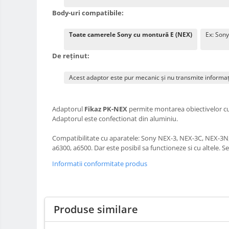
Huse protectie card memorie
Body-uri compatibile:
Grip-uri
Toate camerele Sony cu montură E (NEX)
Ex: Sony
Telecomenzi
De reținut:
LCD protectie
Recordere audio digitale
Acest adaptor este pur mecanic și nu transmite informații
Acumulatori si baterii
Acumulatori Foto
Adaptorul
Fikaz PK-NEX
permite montarea obiectivelor c
Acumulatori AA/AAA (R6/R3)) si
Adaptorul este confectionat din aluminiu.
incarcatoare
Compatibilitate cu aparatele: Sony NEX-3, NEX-3C, NEX-3N,
Baterii
a6300, a6500. Dar este posibil sa functioneze si cu altele. Se 
Incarcatoare acumulatori Foto-
Informatii conformitate produs
Video
Huse protectie acumulatori foto
Tablete grafice
Produse similare
Adaptoare pentru convertoare sau
filtre