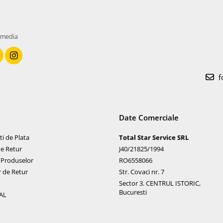
 media
f
Date Comerciale
i de Plata
Total Star Service SRL
de Retur
J40/21825/1994
 Produselor
RO6558066
 de Retur
Str. Covaci nr. 7
Sector 3. CENTRUL ISTORIC,
Bucuresti
AL