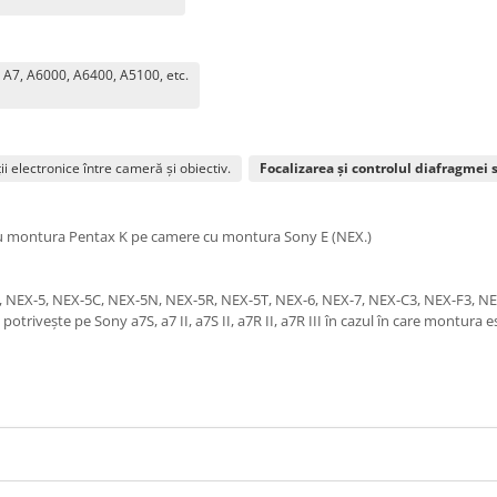
 A7, A6000, A6400, A5100, etc.
 electronice între cameră și obiectiv.
Focalizarea și controlul diafragmei 
u montura Pentax K pe camere cu montura Sony E (NEX.)
 NEX-5, NEX-5C, NEX-5N, NEX-5R, NEX-5T, NEX-6, NEX-7, NEX-C3, NEX-F3, NEX-
potrivește pe Sony a7S, a7 II, a7S II, a7R II, a7R III în cazul în care montura e