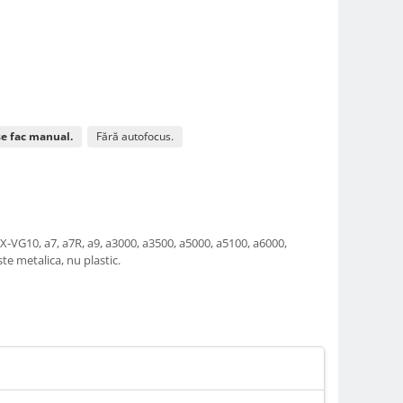
se fac manual.
Fără autofocus.
VG10, a7, a7R, a9, a3000, a3500, a5000, a5100, a6000,
ste metalica, nu plastic.