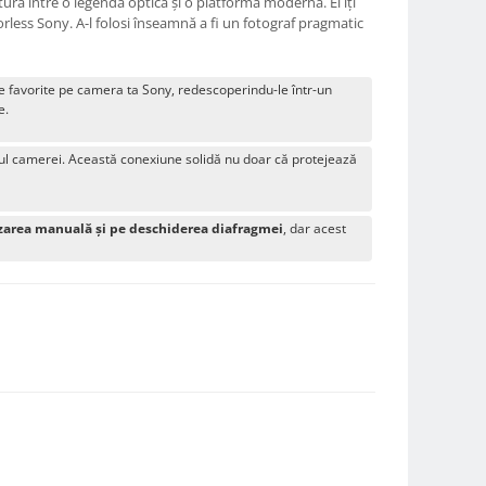
ură între o legendă optică și o platformă modernă. El îți
less Sony. A-l folosi înseamnă a fi un fotograf pragmatic
ale favorite pe camera ta Sony, redescoperindu-le într-un
e.
orpul camerei. Această conexiune solidă nu doar că protejează
izarea manuală și pe deschiderea diafragmei
, dar acest