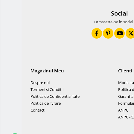
Rucsacuri Foto
Social
Only One Shoulder - SlingShot
Urmareste-ne in social
Tocuri si huse protectie aparate
Hamuri si Centuri foto
Curele Aparat - Umar
Genti Laptop si iPad
Hand Strap / Grip
Magazinul Meu
Clienti
Troller
Accesorii genti si trollere
Despre noi
Modalitat
Solid-State Drive (SSD)
Termeni si Conditii
Politica 
Politica de Confidentialitate
Garantia
Video / Camere si accesorii
Politica de livrare
Formular
Camere video profesionale
Contact
ANPC
Camere Video Cinematice
ANPC - S
Camere video de actiune
Accesorii camere video de actiune