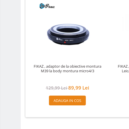
Alimentatoare 220V
Cabluri
Carcase de tip Cage, pentru
integrare in sisteme video
complexe
Curatare Senzor
Huse de ploaie
Microfoane / Reportofoane
Nivela patina
FIKAZ , adaptor de la obiective montura
FIKAZ 
M39 la body montura micro4/3
Leic
Ocular
Transmitator de fisiere fara fir
89,99 Lei
129,99 Lei
Vizor
Accesorii diverse
ADAUGA IN COS
Genti foto
Genti Holster TopLoader
Genti, Troller Video