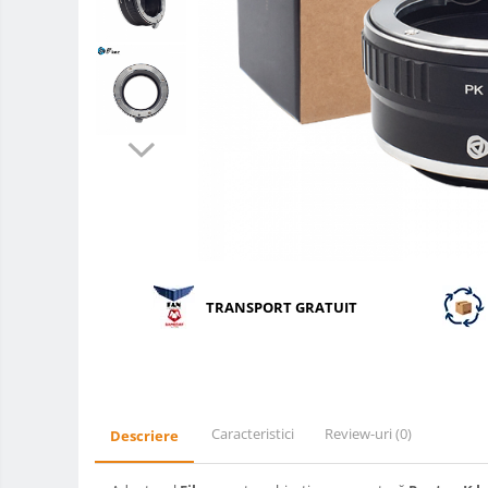
Teleconvertoare
Adaptoare montura / baioneta
Capace obiectiv si camera
Inele Macro
Filtre foto
Filtre Filet
Filtre tip Cokin
Filtre White Balance
Accesorii filtre
TRANSPORT GRATUIT
Convertoare pe filet foto video
Inele reductii obiective
Curatare si intretinere
Blitz-uri TTL - Dedicate
Caracteristici
Review-uri
(0)
Descriere
Compatibil Sony
Blitz-uri circulare (Macro)