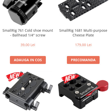
SmallRig 761 Cold shoe mount
SmallRig 1681 Multi-purpose
- Ballhead 1/4" screw
Cheese Plate
39,00 Lei
179,00 Lei
ADAUGA IN COS
PRECOMANDA