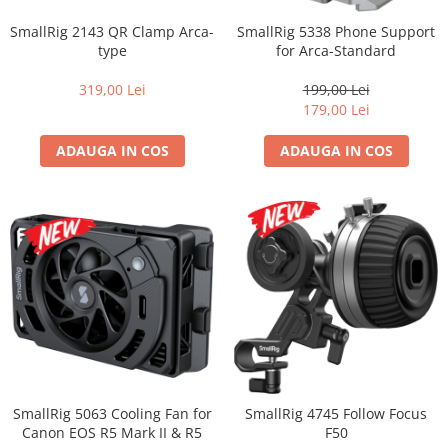
SmallRig 2143 QR Clamp Arca-
SmallRig 5338 Phone Support
type
for Arca-Standard
319,00 Lei
199,00 Lei
179,00 Lei
ADAUGA IN COS
ADAUGA IN COS
SmallRig 5063 Cooling Fan for
SmallRig 4745 Follow Focus
Canon EOS R5 Mark II & R5
F50