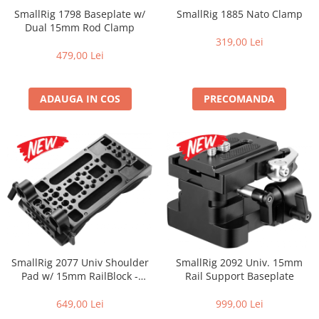
SmallRig 1798 Baseplate w/
SmallRig 1885 Nato Clamp
Dual 15mm Rod Clamp
319,00 Lei
479,00 Lei
ADAUGA IN COS
PRECOMANDA
SmallRig 2077 Univ Shoulder
SmallRig 2092 Univ. 15mm
Pad w/ 15mm RailBlock -
Rail Support Baseplate
Pernuta de umar pentru
slider video
649,00 Lei
999,00 Lei