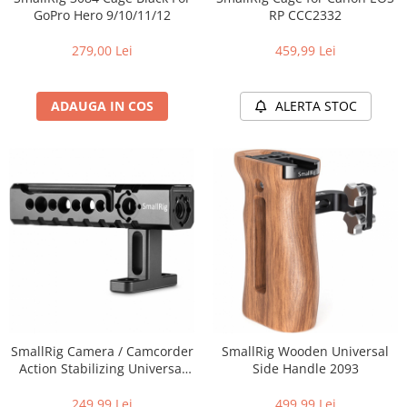
Vizor
GoPro Hero 9/10/11/12
RP CCC2332
Accesorii diverse
279,00 Lei
459,99 Lei
ADAUGA IN COS
ALERTA STOC
SmallRig Camera / Camcorder
SmallRig Wooden Universal
Action Stabilizing Universal
Side Handle 2093
Handle 1984
249,99 Lei
499,99 Lei