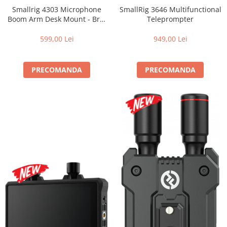
SmallRig 3646 Multifunctional
Smallrig 4303 Microphone
Teleprompter
Boom Arm Desk Mount - Brat
de tip boom pentru microfon
de studio
949,00 Lei
599,00 Lei
PRECOMANDA
PRECOMANDA