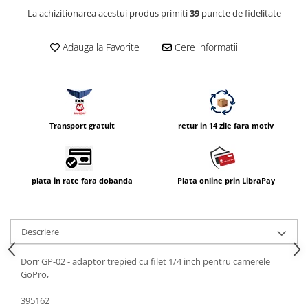
Compatibil Sony
La achizitionarea acestui produs primiti
39
puncte de fidelitate
Blitz-uri circulare (Macro)
Adauga la Favorite
Cere informatii
Adaptoare stativ port umbrela si
blitz TTL
Comander TTL
Cabluri TTL
Cabluri si Patine Sincron
Transport gratuit
retur in 14 zile fara motiv
Alimentare auxiliara blitz
Protectie patina apa, ploaie
plata in rate fara dobanda
Plata online prin LibraPay
Bounce-uri, Softbox-uri
Ring-Flash Adaptor
Descriere
Bracket-uri si suporti
Huse protectie blitz extern
Dorr GP-02 - adaptor trepied cu filet 1/4 inch pentru camerele
GoPro,
Huse protectie filtre gel
Accesorii Aparate Digitale
395162