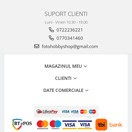
Genti foto
SUPORT CLIENTI
Genti Holster TopLoader
Luni - Vineri 10.30 - 19.00
Genti, Troller Video
0722236221
Rucsacuri Foto
0770341460
Only One Shoulder - SlingShot
fotohobbyshop@gmail.com
Tocuri si huse protectie aparate
Hamuri si Centuri foto
MAGAZINUL MEU
Curele Aparat - Umar
Genti Laptop si iPad
CLIENTI
Hand Strap / Grip
DATE COMERCIALE
Troller
Accesorii genti si trollere
Solid-State Drive (SSD)
Video / Camere si accesorii
Camere video profesionale