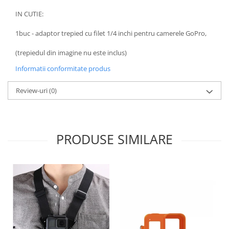
Carduri memorie, Cititoare
IN CUTIE:
Carduri memorie
1buc - adaptor trepied cu filet 1/4 inchi pentru camerele GoPro,
Cititoare carduri
Huse protectie card memorie
(trepiedul din imagine nu este inclus)
Grip-uri
Informatii conformitate produs
Telecomenzi
Review-uri
(0)
LCD protectie
Recordere audio digitale
Acumulatori si baterii
PRODUSE SIMILARE
Acumulatori Foto
Acumulatori AA/AAA (R6/R3)) si
incarcatoare
Baterii
Incarcatoare acumulatori Foto-
Video
Huse protectie acumulatori foto
Tablete grafice