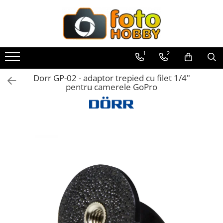
Toate Produsele
Aparate Foto
1
2
Aparate Foto Mirrorless
Dorr GP-02 - adaptor trepied cu filet 1/4"
Aparate Foto DSLR
pentru camerele GoPro
Aparate Foto Compacte
Aparate foto instant
Aparate foto pe film
Cursuri foto
Obiective foto si accesorii
Obiective Mirorless
Obiective DSLR
Huse si tocuri protectie obiective
Obiective Cinematice