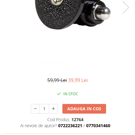
Parasolare
Teleconvertoare
Adaptoare montura / baioneta
Capace obiectiv si camera
Inele Macro
Filtre foto
Filtre Filet
Filtre tip Cokin
Filtre White Balance
59,99 Lei
39,99 Lei
Accesorii filtre
IN STOC
Convertoare pe filet foto video
Inele reductii obiective
ADAUGA IN COS
Curatare si intretinere
Cod Produs:
12764
Blitz-uri externe
Ai nevoie de ajutor?
0722236221
/
0770341460
Blitz-uri TTL - Dedicate