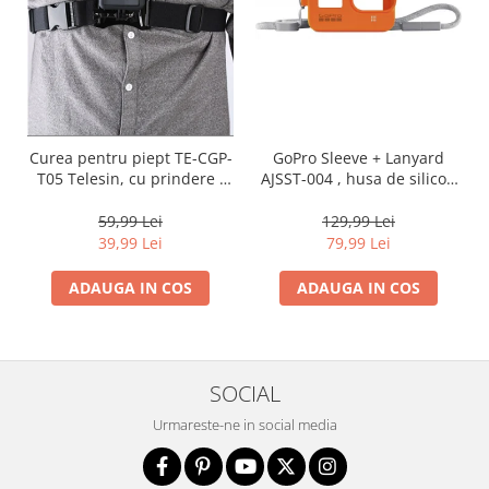
Adaptoare pentru convertoare sau
filtre
Alimentatoare 220V
Cabluri
Carcase de tip Cage, pentru
GoPro Sleeve + Lanyard
Curea pentru piept TE-CGP-
integrare in sisteme video
AJSST-004 , husa de silicon
T05 Telesin, cu prindere J
complexe
+ snur reglabil pentru
Hook
Curatare Senzor
HERO 8 , portocaliu
129,99 Lei
59,99 Lei
Huse de ploaie
79,99 Lei
39,99 Lei
Microfoane / Reportofoane
ADAUGA IN COS
ADAUGA IN COS
Nivela patina
Ocular
Transmitator de fisiere fara fir
SOCIAL
Vizor
Urmareste-ne in social media
Accesorii diverse
Genti, Rucsacuri, Troller foto